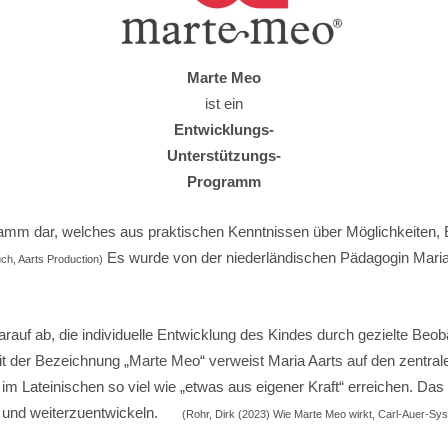
Marte
Meo
ist ein
Entwicklungs-
Unterstützungs-
Programm
amm dar, welches aus praktischen Kenntnissen über Möglichkeiten, E
Es wurde von der niederländischen Pädagogin Maria
ch, Aarts Production)
t.
darauf ab, die individuelle Entwicklung des Kindes durch gezielte B
Mit der Bezeichnung „Marte Meo“ verweist Maria Aarts auf den zentr
m Lateinischen so viel wie „etwas aus eigener Kraft“ erreichen. Das 
ren und weiterzuentwickeln.
(Rohr, Dirk (2023) Wie Marte Meo wirkt, Carl-Auer-Sy